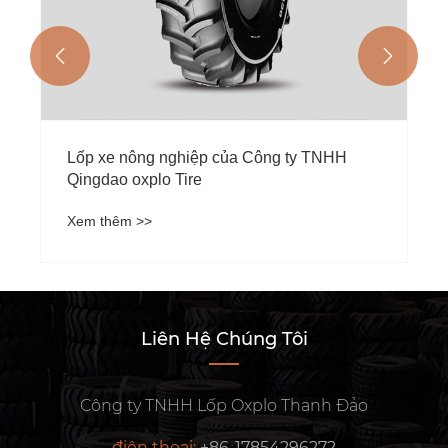


Lốp xe nông nghiệp của Công ty TNHH
Qingdao oxplo Tire
Xem thêm >>
Liên Hệ Chúng Tôi
Công ty TNHH Lốp Oxplo Thanh Đảo
điện thoại:
+86-17854296272