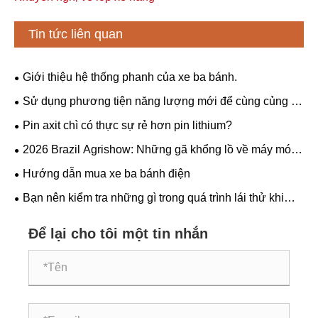
Tin tức liên quan
Giới thiệu hệ thống phanh của xe ba bánh.
Sử dụng phương tiện năng lượng mới để cùng củng cố
“tình hữu nghị sắt đá” giữa Trung Quốc và Serbia.
Pin axit chì có thực sự rẻ hơn pin lithium?
​2026 Brazil Agrishow: Những gã khổng lồ về máy móc
nông nghiệp toàn cầu hợp tác xây dựng kế hoạch chi tiết
Hướng dẫn mua xe ba bánh điện
mới về hiện đại hóa nông nghiệp Mỹ Latinh
Bạn nên kiểm tra những gì trong quá trình lái thử ​khi
mua xe ba bánh điện?
Để lại cho tôi một tin nhắn