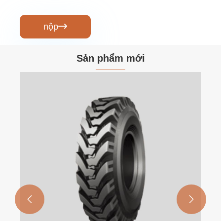
nộp

Sản phẩm mới

