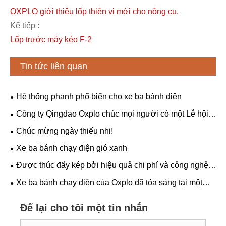
OXPLO giới thiệu lốp thiên vị mới cho nông cụ.
Kế tiếp :
Lốp trước máy kéo F-2
Tin tức liên quan
Hệ thống phanh phổ biến cho xe ba bánh điện
Công ty Qingdao Oxplo chúc mọi người có một Lễ hội
Thuyền Rồng vui vẻ và khỏe mạnh!
Chúc mừng ngày thiếu nhi!
Xe ba bánh chạy điện gió xanh
​Được thúc đẩy kép bởi hiệu quả chi phí và công nghệ:
"Cuộc tấn công giảm kích thước" của sản xuất tại Trung
Xe ba bánh chạy điện của Oxplo đã tỏa sáng tại một
Quốc
triển lãm ở Brazil, giành được sự ưu ái của khách hàng
toàn cầu như một thế lực mới trong lĩnh vực di chuyển
Để lại cho tôi một tin nhắn
xanh.