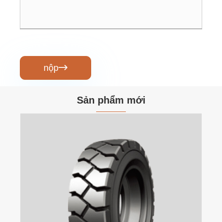
nộp

Sản phẩm mới