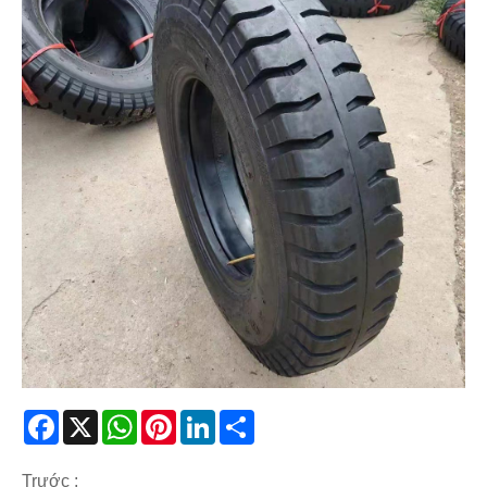
Facebook
X
WhatsApp
Pinterest
LinkedIn
Share
Trước :